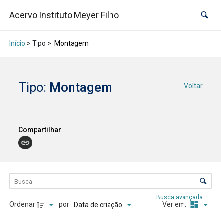
Acervo Instituto Meyer Filho
Início
> Tipo >
Montagem
Tipo:
Montagem
Voltar
Compartilhar
Lista de itens
Controle de ordenação e visualização
Busca avançada
Ordenar
por
Ver em:
Data de criação