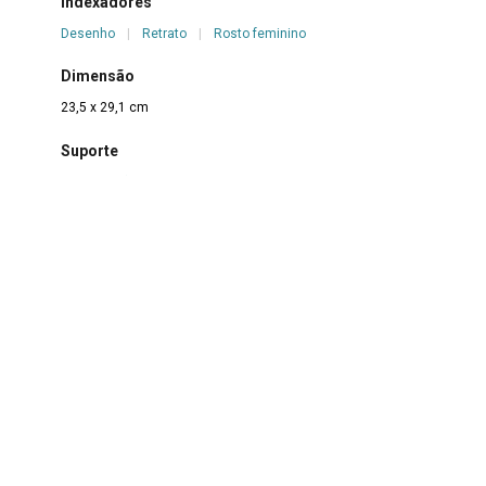
Indexadores
Desenho
|
Retrato
|
Rosto feminino
Dimensão
23,5 x 29,1 cm
Suporte
Papel cartão
Técnica
Nanquim sobre papel
Borda
Não se aplica
Color
Não se aplica
Estado de conservação
Bom