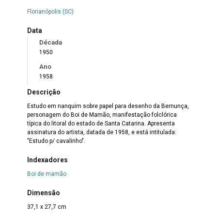
Florianópolis (SC)
Data
Década
1950
Ano
1958
Descrição
Estudo em nanquim sobre papel para desenho da Bernunça,
personagem do Boi de Mamão, manifestação folclórica
típica do litoral do estado de Santa Catarina. Apresenta
assinatura do artista, datada de 1958, e está intitulada:
"Estudo p/ cavalinho".
Indexadores
Boi de mamão
Dimensão
37,1 x 27,7 cm