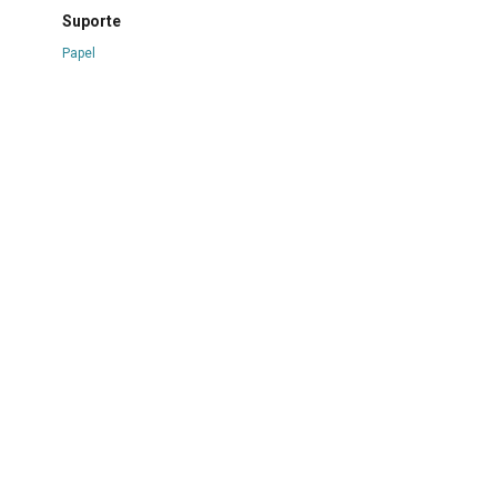
Suporte
Papel
Técnica
Nanquim sobre papel
Borda
Não se aplica
Color
Não se aplica
Estado de conservação
Bom
Danos causados por
Manchas
|
Oxidação
|
Perfuração
Procedimentos