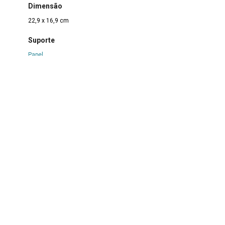
Dimensão
22,9 x 16,9 cm
Suporte
Papel
Técnica
Caneta hidrográfica sobre papel
Borda
Não se aplica
Color
Não se aplica
Estado de conservação
Bom
Danos causados por