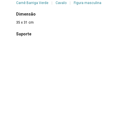
Carnê Barriga Verde
|
Cavalo
|
Figura masculina
Dimensão
35 x 31 cm
Suporte
Papel cartão
Técnica
Nanquim sobre papel
Borda
Não se aplica
Color
Não se aplica
Estado de conservação
Bom