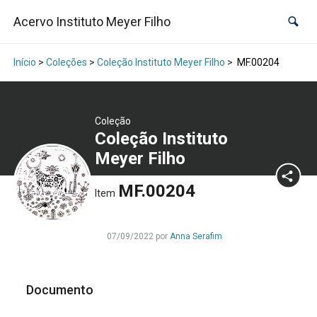
Acervo Instituto Meyer Filho
Início
>
Coleções
>
Coleção Instituto Meyer Filho
>
MF.00204
Coleção
Coleção Instituto
Meyer Filho
MF.00204
Item
07/09/2022 por
Anna Serafim
Documento