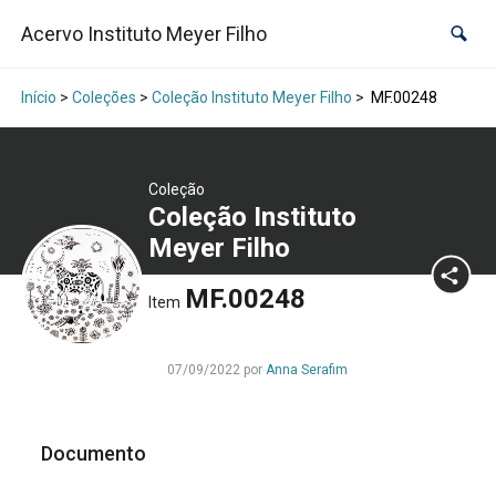
Acervo Instituto Meyer Filho
Início
>
Coleções
>
Coleção Instituto Meyer Filho
>
MF.00248
Coleção
Coleção Instituto
Meyer Filho
MF.00248
Item
07/09/2022 por
Anna Serafim
Documento