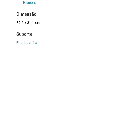
|
Híbridos
Dimensão
39,6 x 31,1 cm
Suporte
Papel cartão
Técnica
Nanquim sobre papel
Borda
Não se aplica
Color
Não se aplica
Estado de conservação
Bom