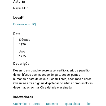
Autoria
Meyer Filho
Local*
Florianópolis (SC)
Data
Década
1970
Ano
1975
Descrição
Desenho em guache sobre papel cartão aderido a papelão
de ser híbrido com pescoço de galo, assas, pernas
humanas e pata de cavalo. Possui flores, cachimbo e coroa.
Observa-se três digitais do polegar do artista com três flores
desenhadas acima. Obra datada e assinada
Indexadores
Cachimbo
|
Coroa
|
Desenho
|
Figura alada
|
Flor