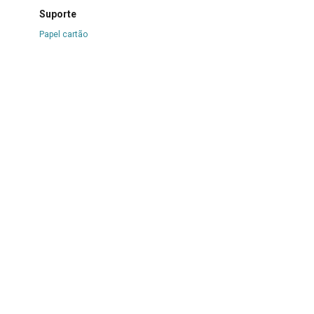
Suporte
Papel cartão
Técnica
Nanquim sobre papel
Borda
Não se aplica
Color
Não se aplica
Estado de conservação
Bom
Danos causados por
Manchas
|
Marcas de cola
|
Oxidação
Procedimentos