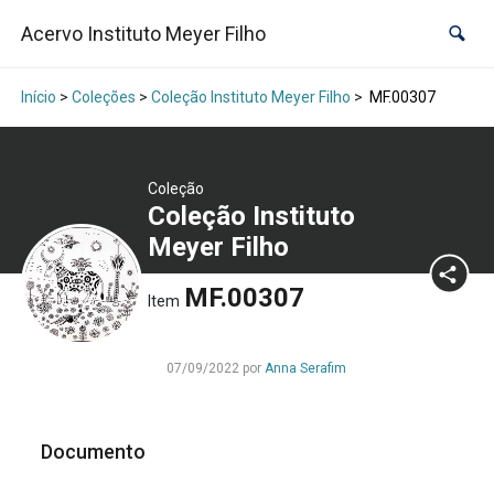
Acervo Instituto Meyer Filho
Início
>
Coleções
>
Coleção Instituto Meyer Filho
>
MF.00307
Coleção
Coleção Instituto
Meyer Filho
MF.00307
Item
07/09/2022 por
Anna Serafim
Documento