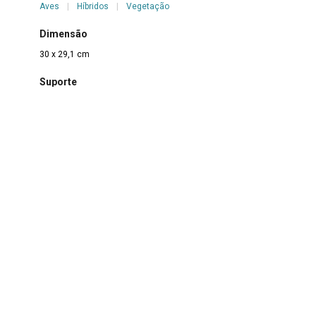
Aves
|
Híbridos
|
Vegetação
Dimensão
30 x 29,1 cm
Suporte
Papel
Técnica
Nanquim sobre papel
Borda
Não se aplica
Color
Não se aplica
Estado de conservação
Bom