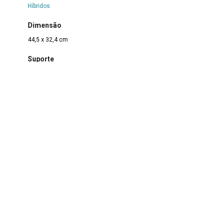
Híbridos
Dimensão
44,5 x 32,4 cm
Suporte
Papel
Técnica
Nanquim sobre papel
Borda
Não se aplica
Color
Não se aplica
Estado de conservação
Bom