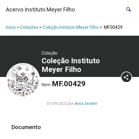
Acervo Instituto Meyer Filho
Início
>
Coleções
>
Coleção Instituto Meyer Filho
>
MF.00429
Coleção
Coleção Instituto
Meyer Filho
MF.00429
Item
07/09/2022 por
Anna Serafim
Documento