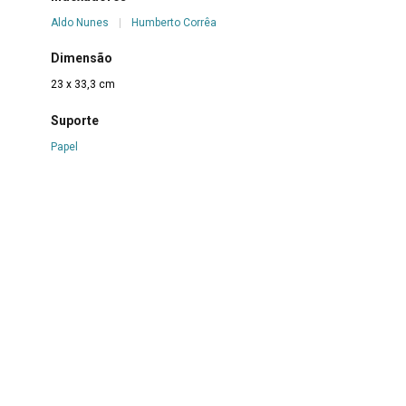
Aldo Nunes
|
Humberto Corrêa
Dimensão
23 x 33,3 cm
Suporte
Papel
Técnica
Nanquim sobre papel
Borda
Não se aplica
Color
Não se aplica
Estado de conservação
Bom