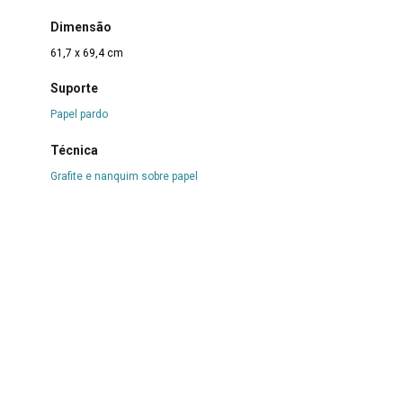
Dimensão
61,7 x 69,4 cm
Suporte
Papel pardo
Técnica
Grafite e nanquim sobre papel
Borda
Não se aplica
Color
Não se aplica
Estado de conservação
Bom
Danos causados por