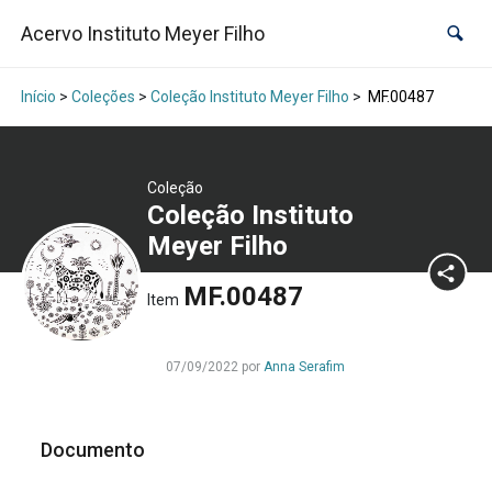
Acervo Instituto Meyer Filho
Início
>
Coleções
>
Coleção Instituto Meyer Filho
>
MF.00487
Coleção
Coleção Instituto
Meyer Filho
MF.00487
Item
07/09/2022 por
Anna Serafim
Documento