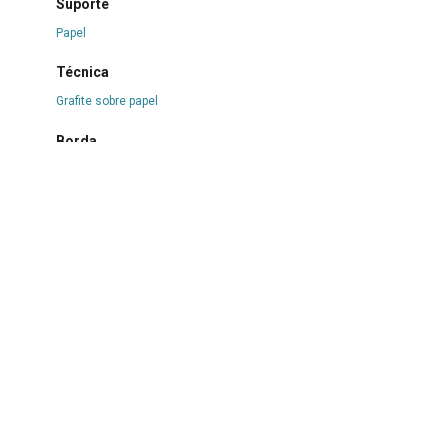
Suporte
Papel
Técnica
Grafite sobre papel
Borda
Não se aplica
Color
Não se aplica
Estado de conservação
Bom
Danos causados por
Manchas
|
Oxidação
Procedimentos
Acondicionado
|
Com conservação curativa
|