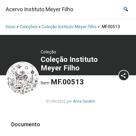
Acervo Instituto Meyer Filho
Início
>
Coleções
>
Coleção Instituto Meyer Filho
>
MF.00513
Coleção
Coleção Instituto
Meyer Filho
MF.00513
Item
07/09/2022 por
Anna Serafim
Documento