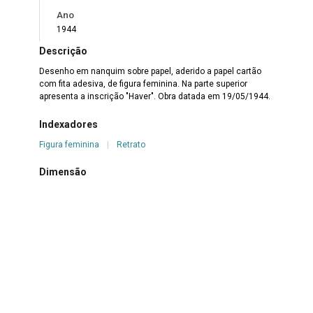
Ano
1944
Descrição
Desenho em nanquim sobre papel, aderido a papel cartão
com fita adesiva, de figura feminina. Na parte superior
apresenta a inscrição "Haver". Obra datada em 19/05/1944.
Indexadores
Figura feminina
|
Retrato
Dimensão
15,9 x 21,8 cm
Suporte
Fita adesiva
|
Papel
|
Papel cartão
Técnica
Grafite sobre papel