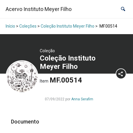
Acervo Instituto Meyer Filho
Início
>
Coleções
>
Coleção Instituto Meyer Filho
>
MF.00514
Coleção
Coleção Instituto
Meyer Filho
MF.00514
Item
07/09/2022 por
Anna Serafim
Documento