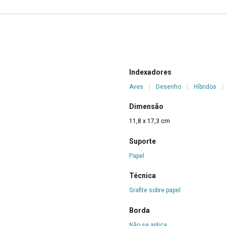
Indexadores
Aves
|
Desenho
|
Híbridos
|
Dimensão
11,8 x 17,3 cm
Suporte
Papel
Técnica
Grafite sobre papel
Borda
Não se aplica