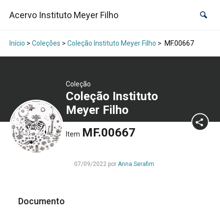
Acervo Instituto Meyer Filho
Início
>
Coleções
>
Coleção Instituto Meyer Filho
>
MF.00667
Coleção
Coleção Instituto
Meyer Filho
MF.00667
Item
07/09/2022 por
Anna Serafim
Documento