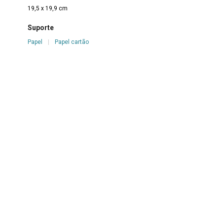
19,5 x 19,9 cm
Suporte
Papel
|
Papel cartão
Técnica
Lápis de cera sobre papel
Borda
Não se aplica
Color
Não se aplica
Estado de conservação
Bom
Danos causados por
Descascamento
|
Marcas de cola
|
Marcas de tinta
|
Oxidação