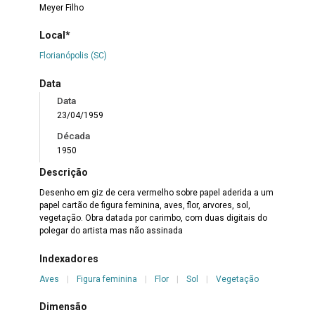
Meyer Filho
Local*
Florianópolis (SC)
Data
Data
23/04/1959
Década
1950
Descrição
Desenho em giz de cera vermelho sobre papel aderida a um
papel cartão de figura feminina, aves, flor, arvores, sol,
vegetação. Obra datada por carimbo, com duas digitais do
polegar do artista mas não assinada
Indexadores
Aves
|
Figura feminina
|
Flor
|
Sol
|
Vegetação
Dimensão