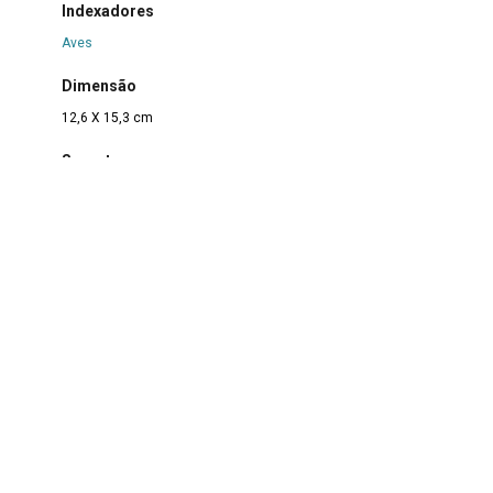
Indexadores
Aves
Dimensão
12,6 X 15,3 cm
Suporte
Papel
Técnica
Nanquim sobre papel
Borda
Não se aplica
Color
Não se aplica
Estado de conservação