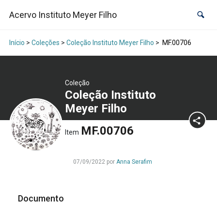
Acervo Instituto Meyer Filho
Início
>
Coleções
>
Coleção Instituto Meyer Filho
>
MF.00706
Coleção
Coleção Instituto
Meyer Filho
MF.00706
Item
07/09/2022 por
Anna Serafim
Documento