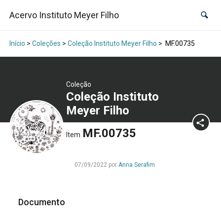
Acervo Instituto Meyer Filho
Início
>
Coleções
>
Coleção Instituto Meyer Filho
>
MF.00735
Coleção
Coleção Instituto
Meyer Filho
MF.00735
Item
07/09/2022 por
Anna Serafim
Documento