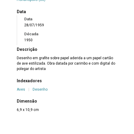
Data
Data
28/07/1959
Década
1950
Descrição
Desenho em grafite sobre papel aderida a um papel cartão
de ave estilizada. Obra datada por carimbo e com digital do
polegar do artista
Indexadores
Aves
|
Desenho
Dimensão
6,9 x 10,9 cm
Suporte
Papel