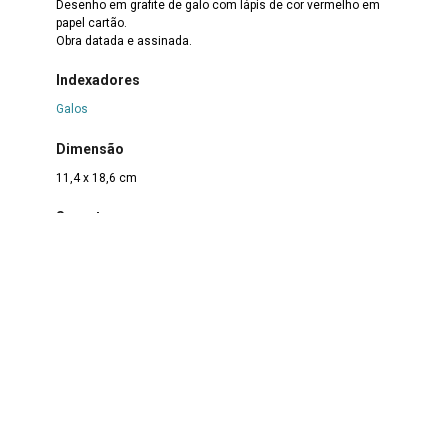
Desenho em grafite de galo com lápis de cor vermelho em
papel cartão.
Obra datada e assinada.
Indexadores
Galos
Dimensão
11,4 x 18,6 cm
Suporte
Papel
Técnica
Grafite sobre papel
Borda
Não se aplica
Color