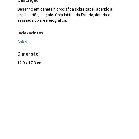
Descrição
Desenho em caneta hidrográfica sobre papel, aderido à
papel cartão, de galo. Obra intitulada Estudo, datada e
assinada com esferográfica.
Indexadores
Galos
Dimensão
12,9 x 17,3 cm
Suporte
Papel
|
Papel cartão
Técnica
Caneta hidrográfica sobre papel
Borda
Não se aplica
Color