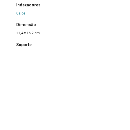
Indexadores
Galos
Dimensão
11,4 x 16,2 cm
Suporte
Papel
|
Papel cartão
Técnica
Caneta esferográfica e lápis de cera sobre papel
Borda
Não se aplica
Color
Não se aplica
Estado de conservação