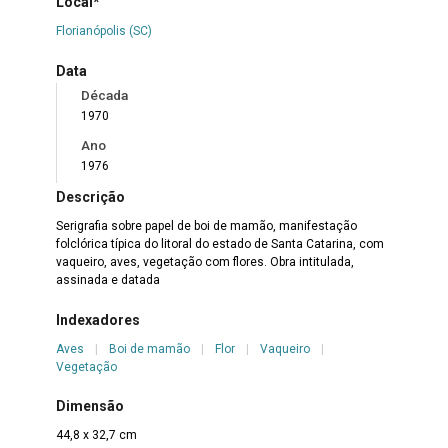
Local*
Florianópolis (SC)
Data
Década
1970
Ano
1976
Descrição
Serigrafia sobre papel de boi de mamão, manifestação
folclórica típica do litoral do estado de Santa Catarina, com
vaqueiro, aves, vegetação com flores. Obra intitulada,
assinada e datada
Indexadores
Aves
|
Boi de mamão
|
Flor
|
Vaqueiro
|
Vegetação
Dimensão
44,8 x 32,7 cm