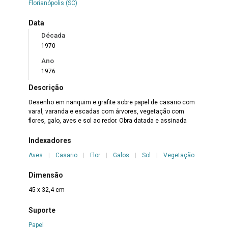
Florianópolis (SC)
Data
Década
1970
Ano
1976
Descrição
Desenho em nanquim e grafite sobre papel de casario com
varal, varanda e escadas com árvores, vegetação com
flores, galo, aves e sol ao redor. Obra datada e assinada
Indexadores
Aves
|
Casario
|
Flor
|
Galos
|
Sol
|
Vegetação
Dimensão
45 x 32,4 cm
Suporte
Papel