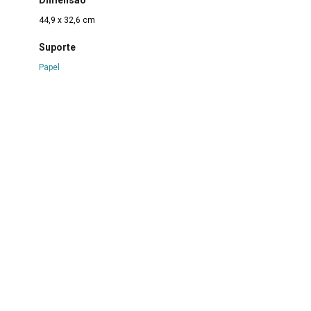
44,9 x 32,6 cm
Suporte
Papel
Técnica
Nanquim e colagem de selo sobre papel
Borda
Não se aplica
Color
Não se aplica
Estado de conservação
Bom
Danos causados por
Amarelecimento
|
Descascamento
|
Manchas
|