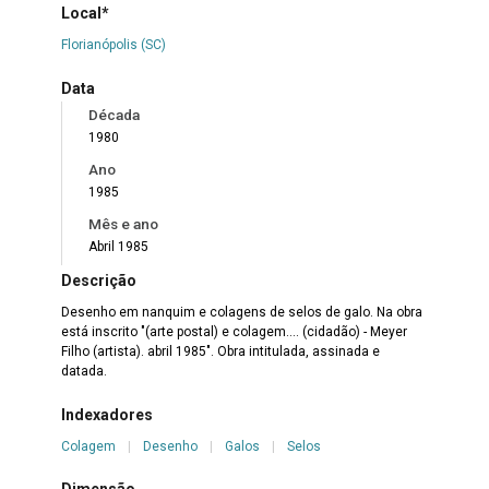
Local*
Florianópolis (SC)
Data
Década
1980
Ano
1985
Mês e ano
Abril 1985
Descrição
Desenho em nanquim e colagens de selos de galo. Na obra
está inscrito "(arte postal) e colagem.... (cidadão) - Meyer
Filho (artista). abril 1985". Obra intitulada, assinada e
datada.
Indexadores
Colagem
|
Desenho
|
Galos
|
Selos
Dimensão