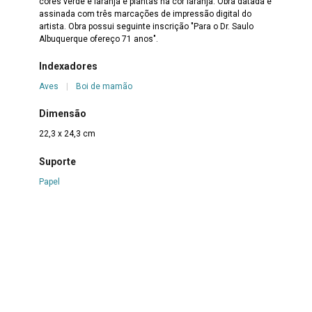
cores verde e laranja e plantas na cor laranja. Obra datada e
assinada com três marcações de impressão digital do
artista. Obra possui seguinte inscrição "Para o Dr. Saulo
Albuquerque ofereço 71 anos".
Indexadores
Aves
|
Boi de mamão
Dimensão
22,3 x 24,3 cm
Suporte
Papel
Técnica
Guache e nanquim sobre papel
Borda
Não se aplica
Color