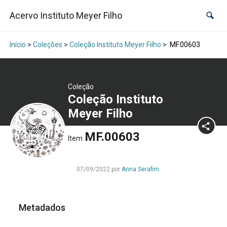
Acervo Instituto Meyer Filho
Início
>
Coleções
>
Coleção Instituto Meyer Filho
>
MF.00603
Coleção
Coleção Instituto
Meyer Filho
MF.00603
Item
07/09/2022 por
Anna Serafim
Metadados