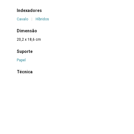
Indexadores
Cavalo
|
Híbridos
Dimensão
20,2 x 18,6 cm
Suporte
Papel
Técnica
Nanquim e caneta hidrográfica sobre papel
Borda
Não se aplica
Color
Não se aplica
Estado de conservação