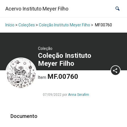
Acervo Instituto Meyer Filho
Início
>
Coleções
>
Coleção Instituto Meyer Filho
>
MF.00760
Coleção
Coleção Instituto
Meyer Filho
MF.00760
Item
07/09/2022 por
Anna Serafim
Documento