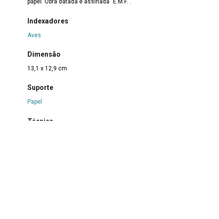
papel. Obra datada e assinada "E.M.F.".
Indexadores
Aves
Dimensão
13,1 x 12,9 cm
Suporte
Papel
Técnica
Grafite e nanquim sobre papel
Borda
Não se aplica
Color
Não se aplica