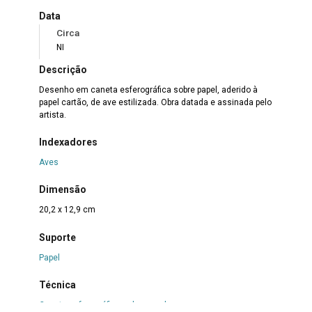
Data
Circa
NI
Descrição
Desenho em caneta esferográfica sobre papel, aderido à
papel cartão, de ave estilizada. Obra datada e assinada pelo
artista.
Indexadores
Aves
Dimensão
20,2 x 12,9 cm
Suporte
Papel
Técnica
Caneta esferográfica sobre papel