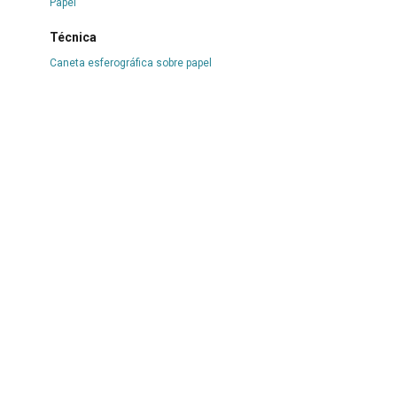
Papel
Técnica
Caneta esferográfica sobre papel
Borda
Não se aplica
Color
Não se aplica
Estado de conservação
Bom
Danos causados por
Manchas
|
Marcas de cola
|
Ondulações
|
Vincos e
dobras
Procedimentos
Acondicionado
|
Digitalizado
|
Higienizado